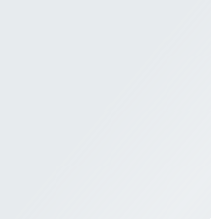
ULTERFREI
USSCHNITT
RKMALE
MELN
TZER
YHOLE
KENFREI
LEPPE
LITZ
ÄGER
ERROCK
BRAUTJUNGFERN KLEIDER
BLOG