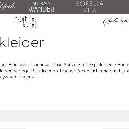
ZU
kleider
P
EV
 Brautwelt. Luxuriöse antike Spitzenstoffe spielen eine Hauptroll
 von Vintage-Brautkleidern: Lineare Perlenstickereien und funke
ollywood-Eleganz.
ST
BO
DE
EIN