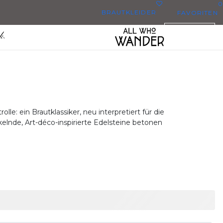
0
BRAUTKLEIDER
FAVORITEN
DEUTSCH
ALLE BRAUTKLEIDER
 DEN BRAUTKLEIDERN
LUS SIZE BRAUTKLEIDER
ERYBODY/EVERYBRIDE
e: ein Brautklassiker, neu interpretiert für die
MEISTGEPINNTE BRAUTKLEIDER
lnde, Art-déco-inspirierte Edelsteine ​​betonen
ZU DEN FAVORITEN UNSERER
BRÄUTE?
ILE
HO
ZENTE
FACHE