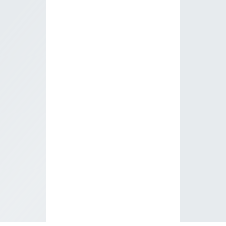
SCH
V-A
ME
ÄR
GLI
KE
RÜC
SCH
SCH
TR
ÜB